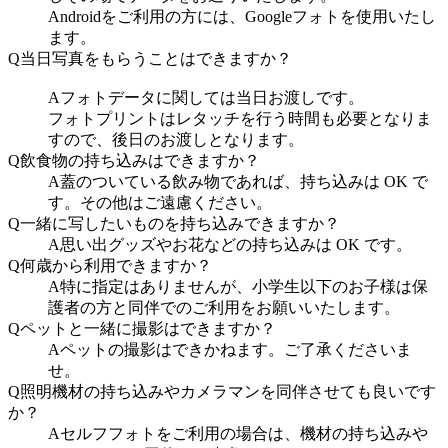
Androidをご利用の方には、Googleフォトを使用いたし
ます。
Q
当日写真をもらうことはできますか？
A
フォトデータに関しては当日お渡しです。
フォトプリントはレタッチを行う時間も必要となりま
すので、後日のお渡しとなります。
Q
飲食物の持ち込みはできますか？
A
蓋のついている飲み物であれば、持ち込みは OK で
す。その他はご遠慮ください。
Q
一緒に写したいものを持ち込みできますか？
A
思い出グッズやお花などの持ち込みは OK です。
Q
何歳から利用できますか？
A
特に指定はありませんが、小学生以下のお子様は保
護者の方と同伴でのご利用をお願いいたします。
Q
ペットと一緒に撮影はできますか？
A
ペットの撮影はできかねます。ご了承くださいま
せ。
Q
照明機材の持ち込みやカメラマンを同伴させても良いです
か？
A
セルフフォトをご利用の場合は、機材の持ち込みや