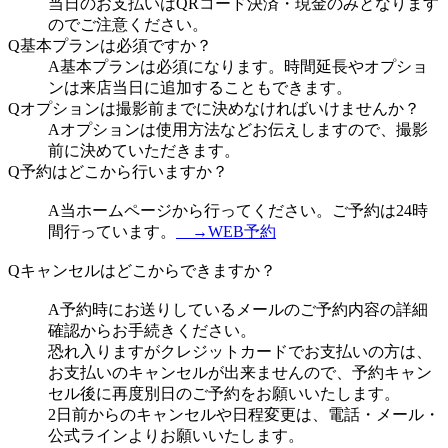
当日のお支払いはQRコード決済・現金のみとなります
のでご注意ください。
Q
基本プランは必須ですか？
A
基本プランは必須になります。時間延長やオプショ
ンは来店当日に追加することもできます。
Q
オプションは撮影前までに決めなければいけませんか？
A
オプションは使用方法などお伝えしますので、撮影
前に決めていただきます。
Q
予約はどこから行いますか？
A
当ホームページから行ってください。ご予約は24時
間行っています。
→WEB予約
Q
キャンセルはどこからできますか？
A
予約時にお送りしているメールのご予約内容の詳細
確認からお手続きください。
恐れ入りますがクレジットカードでお支払いの方は、
お支払いのキャンセルが出来ませんので、予約キャン
セル後に再度別日のご予約をお願いいたします。
2日前からのキャンセルや日程変更は、電話・メール・
公式ラインよりお願いいたします。