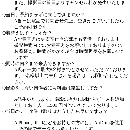
また、撮影日の前日よりキャンセル料が発生いたしま
す。
Q
当日、予約をせずに来店できますか？
A
当日は電話でお問合せの上、空きがございましたら
ご予約可能です。
Q
着替えはできますか？
A
お着替えは更衣室付きの部屋も準備しております。
撮影時間内でのお着替えをお願いしておりますので、
お着替えに時間がかかる場合は時間延長をお願いいた
します
Q
同時に何名まで来店できますか？
A
現在一度に最大8名様までとさせていただいておりま
す。9名様以上で来店される場合は、お問い合わせくだ
さい。
Q
撮影をしない同伴者にも料金は発生しますか？
A
発生いたします。撮影の有無に関わらず、人数追加
としてお一人 + 1,500 円 ずついただいております。
Q
当日のデータ受け取りはどうしたら良いですか？
A
iPhone、iPadなどをお持ちの方には、AirDropを使用
しその場でデータをお送りいたします。