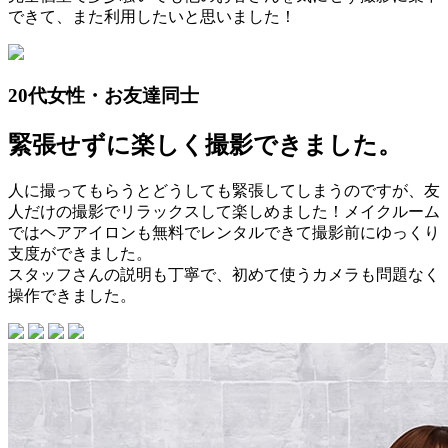
できて、また利用したいと思いました！
20代女性・お友達同士
緊張せずに楽しく撮影できました。
人に撮ってもらうとどうしても緊張してしまうのですが、友
人だけの撮影でリラックスして楽しめました！メイクルーム
ではヘアアイロンも無料でレンタルできて撮影前にゆっくり
支度ができました。
スタッフさんの説明も丁寧で、初めて使うカメラも問題なく
操作できました。