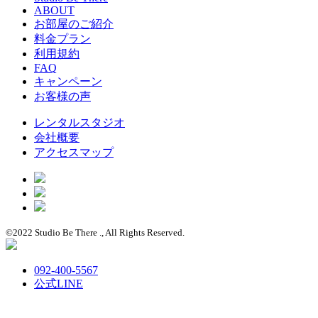
ABOUT
お部屋のご紹介
料金プラン
利用規約
FAQ
キャンペーン
お客様の声
レンタルスタジオ
会社概要
アクセスマップ
©︎2022 Studio Be There ., All Rights Reserved.
092-400-5567
公式LINE