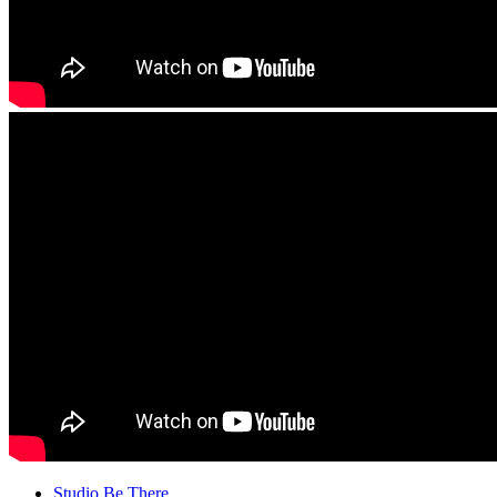
Studio Be There